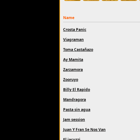
Name
Crosta Panic
Viagraman
Toma Castañazo
Ay Mamita
Zarzamora
Zooruyo
Billy El Rapido
Mandragora
Pasta sin agua
Jam session
Juan Y Fran Se Nos Van
El jacuzzi