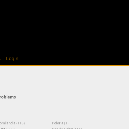
s
Login
Problems
omilandia
(118)
Poloria
(1)