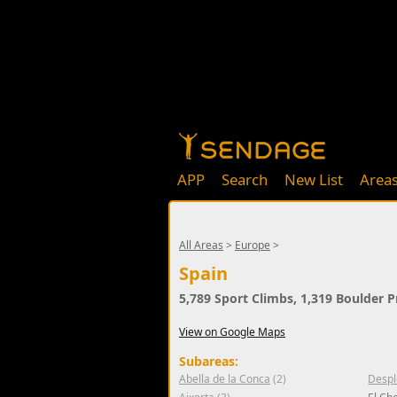
APP
Search
New List
Area
All Areas
>
Europe
>
Spain
5,789 Sport Climbs, 1,319 Boulder 
View on Google Maps
Subareas:
Abella de la Conca
(2)
Despl