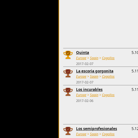
Quinta
5.1
Europe
>
Spain
>
Cogollos
2017-02-07
La escoria gorgonita
5.1
Europe
>
Spain
>
Cogollos
2017-02-07
Los incurables
5.1
Europe
>
Spain
>
Cogollos
2017-02-06
Los semiprofesionales
5.1
Europe
>
Spain
>
Cogollos