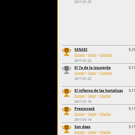
2017-01-25
SENSEI
5.1
Europe
>
Spain
>
Cogollos
2017-01-22
El 7a de la izquierda
5.1
Europe
>
Spain
>
Cogollos
2017-01-22
El infierno de las hortalizas
5.1
Europe
>
Spain
>
Chulilla
2017-01-16
Presiscrack
5.1
Europe
>
Spain
>
Chulilla
2017-01-14
Son daas
5.1
Europe
>
Spain
>
Chulilla