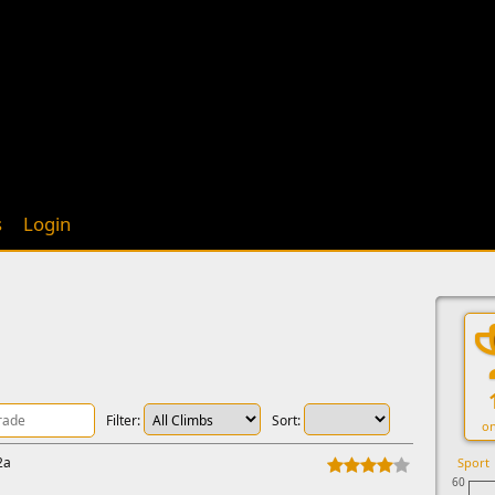
s
Login
Filter:
Sort:
on
2a
Sport
60