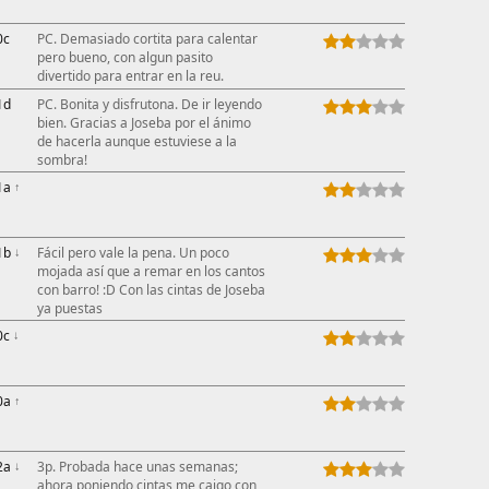
0c
PC. Demasiado cortita para calentar
pero bueno, con algun pasito
divertido para entrar en la reu.
1d
PC. Bonita y disfrutona. De ir leyendo
bien. Gracias a Joseba por el ánimo
de hacerla aunque estuviese a la
sombra!
1a
↑
1b
↓
Fácil pero vale la pena. Un poco
mojada así que a remar en los cantos
con barro! :D Con las cintas de Joseba
ya puestas
0c
↓
0a
↑
2a
↓
3p. Probada hace unas semanas;
ahora poniendo cintas me caigo con