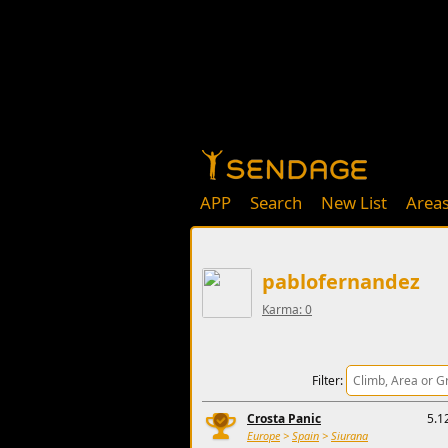
APP
Search
New List
Area
pablofernandez
Karma: 0
Filter:
Crosta Panic
5.1
Europe
>
Spain
>
Siurana