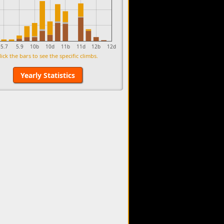
5.7
5.9
10b
10d
11b
11d
12b
12d
lick the bars to see the specific climbs.
Yearly Statistics