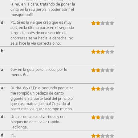
la reu en la cara, tratando de poner la
cinta en la reu pero sin poder abrir el
mosqueton!!!
1d
↓
PC. Si es la via que creo que es muy
soft, en la última parte en el segundo
largo después de una sección de
chorreras se va hacia la derecha. No
se si hice la via correcta o no.
1b
1a
↑
6b+ en la guia pero ni loco, por lo
menos 6c.
1a
↑
Durita. 6c/+? En el segundo pegue se
me rompió un pedazo de canto
gigante en la parte facil del principio
que casi mato a Joseba! Cuidado al
hacer esta via que se rompe mucho.
1d
↓
Un par de pasos divertidos y un
bloquecito de escalar rapido.
Facilonga.
1d
PC.