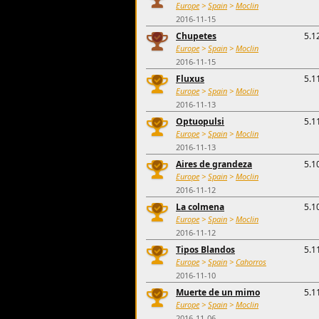
Europe
>
Spain
>
Moclin
2016-11-15
Chupetes
5.1
Europe
>
Spain
>
Moclin
2016-11-15
Fluxus
5.1
Europe
>
Spain
>
Moclin
2016-11-13
Optuopulsi
5.1
Europe
>
Spain
>
Moclin
2016-11-13
Aires de grandeza
5.1
Europe
>
Spain
>
Moclin
2016-11-12
La colmena
5.1
Europe
>
Spain
>
Moclin
2016-11-12
Tipos Blandos
5.1
Europe
>
Spain
>
Cahorros
2016-11-10
Muerte de un mimo
5.1
Europe
>
Spain
>
Moclin
2016-11-06