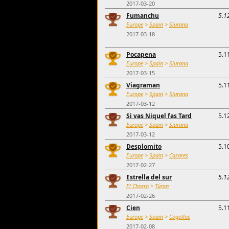
2017-03-20
Fumanchu
5.1
Europe
>
Spain
>
Siurana
2017-03-18
Pocapena
5.1
Europe
>
Spain
>
Siurana
2017-03-15
Viagraman
5.1
Europe
>
Spain
>
Siurana
2017-03-12
Si vas Niquel fas Tard
5.1
Europe
>
Spain
>
Siurana
2017-03-12
Desplomito
5.1
Europe
>
Spain
>
Casares
2017-02-27
Estrella del sur
5.1
El Chorro
>
Túron
2017-02-26
Cien
5.1
Europe
>
Spain
>
Cogollos
2017-02-08