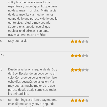
soft y hoy me pareció una lucha
This ad s
espantosa y psicológica. Lo que tiene
no descansar ni un día... Mañana día
de descanso! La vía mucho menos
guapa de lo que parece y de lo que la
gente dice... diedro muy sobado.
Super bien chapada, eso sí, que
equipar un diedro así con tanta
travesía tiene mucho mérito!
0d
Muy buena via
1b
↓
1d
Desde la valla. A la izquierda del 6c y
del 6c+. Escalando un poco como el
culo. Con algo de dolor en el hombro
ocho días después de la lesión. Vía
muy buena, mucho mejor de lo que
parece desde abajo como casi todas
las del Cadillac.
2b
↓
6p. 1 domingo, 3 el lunes cayendome
en el último lance y hoy al segundo