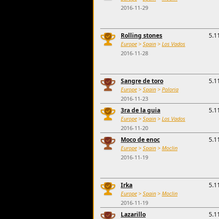
2016-11-29
Rolling stones
5.1
Europe
>
Spain
>
Los Vados
2016-11-28
Sangre de toro
5.1
Europe
>
Spain
>
Poloria
2016-11-23
3ra de la guia
5.1
Europe
>
Spain
>
Los Vados
2016-11-20
Moco de enoc
5.1
Europe
>
Spain
>
Moclin
2016-11-19
Irka
5.1
Europe
>
Spain
>
Moclin
2016-11-19
Lazarillo
5.1