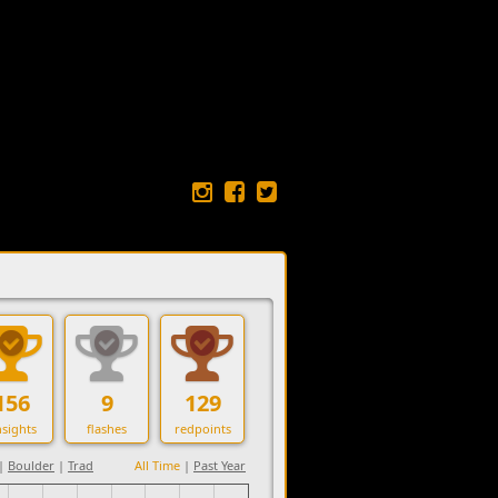
156
9
129
sights
flashes
redpoints
|
Boulder
|
Trad
All Time
|
Past Year