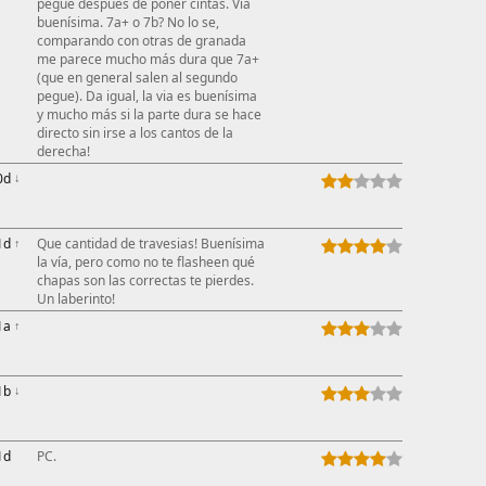
pegue después de poner cintas. Via
buenísima. 7a+ o 7b? No lo se,
comparando con otras de granada
me parece mucho más dura que 7a+
(que en general salen al segundo
pegue). Da igual, la via es buenísima
y mucho más si la parte dura se hace
directo sin irse a los cantos de la
derecha!
0d
↓
1d
↑
Que cantidad de travesias! Buenísima
la vía, pero como no te flasheen qué
chapas son las correctas te pierdes.
Un laberinto!
1a
↑
1b
↓
1d
PC.