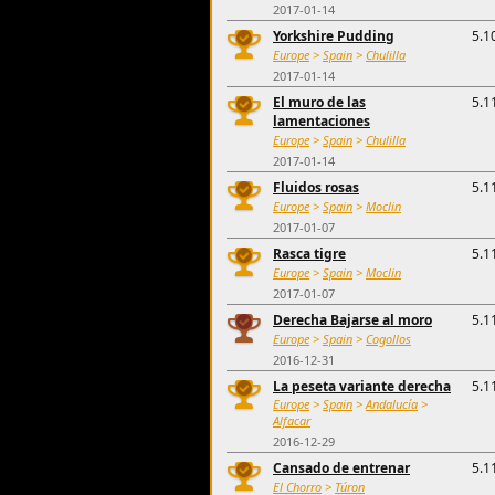
2017-01-14
Yorkshire Pudding
5.1
Europe
>
Spain
>
Chulilla
2017-01-14
El muro de las
5.1
lamentaciones
Europe
>
Spain
>
Chulilla
2017-01-14
Fluidos rosas
5.1
Europe
>
Spain
>
Moclin
2017-01-07
Rasca tigre
5.1
Europe
>
Spain
>
Moclin
2017-01-07
Derecha Bajarse al moro
5.1
Europe
>
Spain
>
Cogollos
2016-12-31
La peseta variante derecha
5.1
Europe
>
Spain
>
Andalucía
>
Alfacar
2016-12-29
Cansado de entrenar
5.1
El Chorro
>
Túron