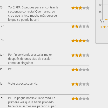
40
2b
7p, 2 RPA! 5 pegues para encontrar la
secuencia correcta! Que mareo, yo
20
creo que la hice mucho más dura de
lo que se puede hacer!
0
5.5
1a
↑
Hint: c
1d
↓
2a
↑
Por fin volviendo a escalar mejor
después de unos días de escalar
como un pingüino!
0c
PC
2a
Viote espectacular. 4p.
1d
PC Un pegue horrible, la verdad. La
primera vez que la había probado
hace casi un mes me pareció super