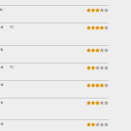
0c
↑
1d
PC
1b
1d
PC
1d
1a
1d