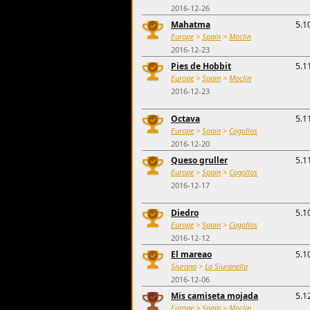
2016-12-26
Mahatma
5.1
Europe
>
Spain
>
Moclin
2016-12-23
Pies de Hobbit
5.1
Europe
>
Spain
>
Moclin
2016-12-23
Octava
5.1
Europe
>
Spain
>
Cogollos
2016-12-20
Queso gruller
5.1
Europe
>
Spain
>
Cogollos
2016-12-17
Diedro
5.1
Europe
>
Spain
>
Cogollos
2016-12-12
El mareao
5.1
Siurana
>
La Siuranella
2016-12-06
Mis camiseta mojada
5.1
Europe
>
Spain
>
Moclin