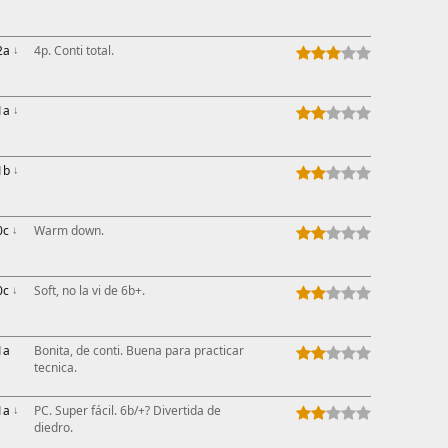
2a
↓
4p. Conti total.
1a
↓
1b
↓
0c
↓
Warm down.
0c
↓
Soft, no la vi de 6b+.
1a
Bonita, de conti. Buena para practicar
tecnica.
1a
↓
PC. Super fácil. 6b/+? Divertida de
diedro.